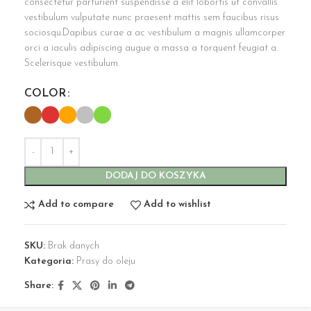
consectetur parturient suspendisse a elit lobortis ut convallis
vestibulum vulputate nunc praesent mattis sem faucibus risus
sociosqu.Dapibus curae a ac vestibulum a magnis ullamcorper
orci a iaculis adipiscing augue a massa a torquent feugiat a.
Scelerisque vestibulum.
COLOR
DODAJ DO KOSZYKA
Add to compare
Add to wishlist
SKU:
Brak danych
Kategoria:
Prasy do oleju
Share: